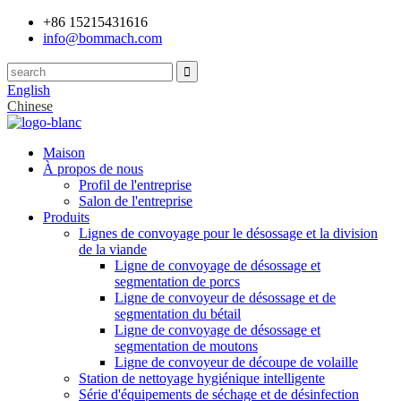
+86 15215431616
info@bommach.com
English
Chinese
Maison
À propos de nous
Profil de l'entreprise
Salon de l'entreprise
Produits
Lignes de convoyage pour le désossage et la division
de la viande
Ligne de convoyage de désossage et
segmentation de porcs
Ligne de convoyeur de désossage et de
segmentation du bétail
Ligne de convoyage de désossage et
segmentation de moutons
Ligne de convoyeur de découpe de volaille
Station de nettoyage hygiénique intelligente
Série d'équipements de séchage et de désinfection