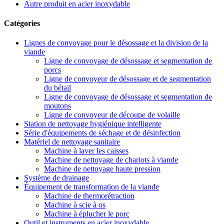
Autre produit en acier inoxydable
Catégories
Lignes de convoyage pour le désossage et la division de la
viande
Ligne de convoyage de désossage et segmentation de
porcs
Ligne de convoyeur de désossage et de segmentation
du bétail
Ligne de convoyage de désossage et segmentation de
moutons
Ligne de convoyeur de découpe de volaille
Station de nettoyage hygiénique intelligente
Série d'équipements de séchage et de désinfection
Matériel de nettoyage sanitaire
Machine à laver les caisses
Machine de nettoyage de chariots à viande
Machine de nettoyage haute pression
Système de drainage
Équipement de transformation de la viande
Machine de thermorétraction
Machine à scie à os
Machine à éplucher le porc
Outil et instruments en acier inoxydable