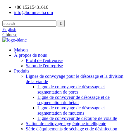
+86 15215431616
info@bommach.com
English
Chinese
Maison
À propos de nous
Profil de l'entreprise
Salon de l'entreprise
Produits
Lignes de convoyage pour le désossage et la division
de la viande
Ligne de convoyage de désossage et
segmentation de porcs
Ligne de convoyeur de désossage et de
segmentation du bétail
Ligne de convoyage de désossage et
segmentation de moutons
Ligne de convoyeur de découpe de volaille
Station de nettoyage hygiénique intelligente
Série d'équipements de séchage et de désinfection