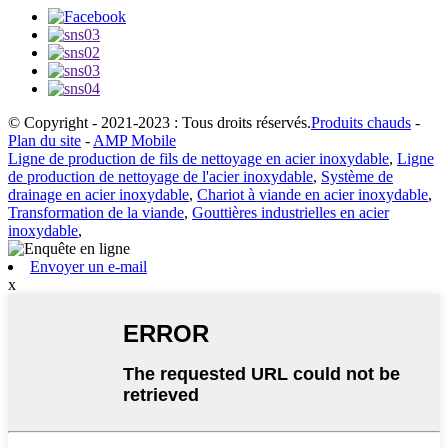
© Copyright - 2021-2023 : Tous droits réservés.
Produits chauds
-
Plan du site
-
AMP Mobile
Ligne de production de fils de nettoyage en acier inoxydable
,
Ligne
de production de nettoyage de l'acier inoxydable
,
Système de
drainage en acier inoxydable
,
Chariot à viande en acier inoxydable
,
Transformation de la viande
,
Gouttières industrielles en acier
inoxydable
,
Envoyer un e-mail
x