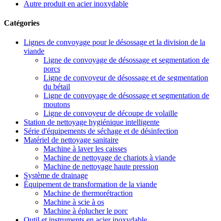
Autre produit en acier inoxydable
Catégories
Lignes de convoyage pour le désossage et la division de la
viande
Ligne de convoyage de désossage et segmentation de
porcs
Ligne de convoyeur de désossage et de segmentation
du bétail
Ligne de convoyage de désossage et segmentation de
moutons
Ligne de convoyeur de découpe de volaille
Station de nettoyage hygiénique intelligente
Série d'équipements de séchage et de désinfection
Matériel de nettoyage sanitaire
Machine à laver les caisses
Machine de nettoyage de chariots à viande
Machine de nettoyage haute pression
Système de drainage
Équipement de transformation de la viande
Machine de thermorétraction
Machine à scie à os
Machine à éplucher le porc
Outil et instruments en acier inoxydable