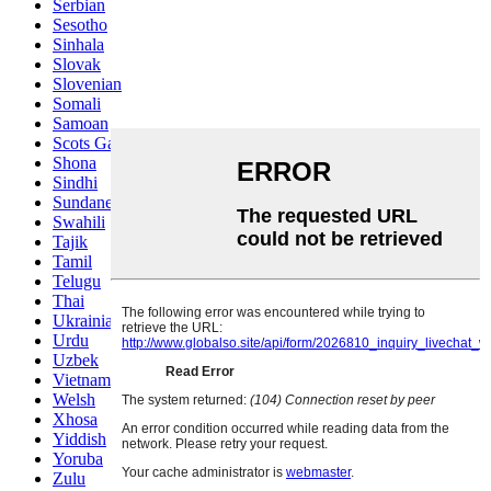
Serbian
Sesotho
Sinhala
Slovak
Slovenian
Somali
Samoan
Scots Gaelic
Shona
Sindhi
Sundanese
Swahili
Tajik
Tamil
Telugu
Thai
Ukrainian
Urdu
Uzbek
Vietnamese
Welsh
Xhosa
Yiddish
Yoruba
Zulu