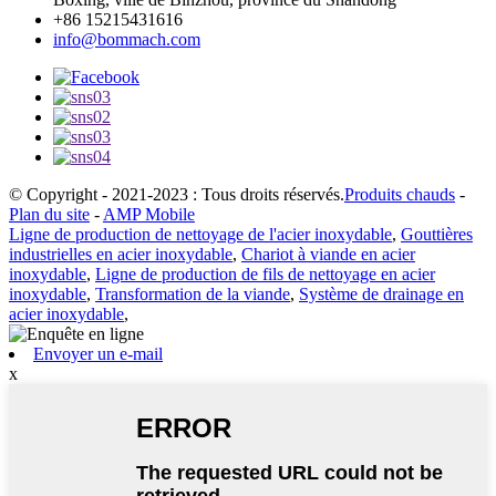
+86 15215431616
info@bommach.com
© Copyright - 2021-2023 : Tous droits réservés.
Produits chauds
-
Plan du site
-
AMP Mobile
Ligne de production de nettoyage de l'acier inoxydable
,
Gouttières
industrielles en acier inoxydable
,
Chariot à viande en acier
inoxydable
,
Ligne de production de fils de nettoyage en acier
inoxydable
,
Transformation de la viande
,
Système de drainage en
acier inoxydable
,
Envoyer un e-mail
x