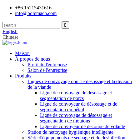
+86 15215431616
info@bommach.com
English
Chinese
Maison
À propos de nous
Profil de l'entreprise
Salon de l'entreprise
Produits
Lignes de convoyage pour le désossage et la division
de la viande
Ligne de convoyage de désossage et
segmentation de porcs
Ligne de convoyeur de désossage et de
segmentation du bétail
Ligne de convoyage de désossage et
segmentation de moutons
Ligne de convoyeur de découpe de volaille
Station de nettoyage hygiénique intelligente
Série d'équipements de séchage et de désinfection