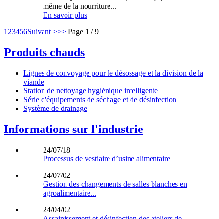
même de la nourriture...
En savoir plus
1
2
3
4
5
6
Suivant >
>>
Page 1 / 9
Produits chauds
Lignes de convoyage pour le désossage et la division de la
viande
Station de nettoyage hygiénique intelligente
Série d'équipements de séchage et de désinfection
Système de drainage
Informations sur l'industrie
24/07/18
Processus de vestiaire d’usine alimentaire
24/07/02
Gestion des changements de salles blanches en
agroalimentaire...
24/04/02
Assainissement et désinfection des ateliers de