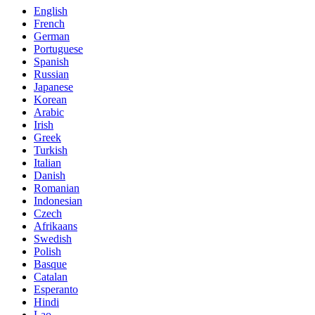
English
French
German
Portuguese
Spanish
Russian
Japanese
Korean
Arabic
Irish
Greek
Turkish
Italian
Danish
Romanian
Indonesian
Czech
Afrikaans
Swedish
Polish
Basque
Catalan
Esperanto
Hindi
Lao