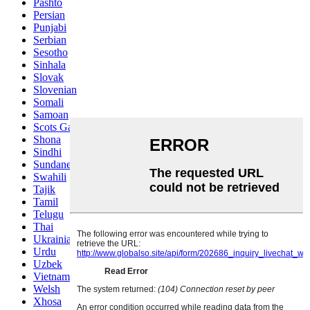
Pashto
Persian
Punjabi
Serbian
Sesotho
Sinhala
Slovak
Slovenian
Somali
Samoan
Scots Gaelic
Shona
Sindhi
Sundanese
Swahili
Tajik
Tamil
Telugu
Thai
Ukrainian
Urdu
Uzbek
Vietnamese
Welsh
Xhosa