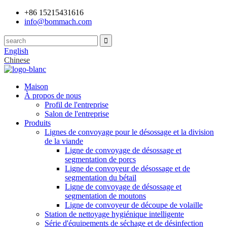
+86 15215431616
info@bommach.com
English
Chinese
Maison
À propos de nous
Profil de l'entreprise
Salon de l'entreprise
Produits
Lignes de convoyage pour le désossage et la division
de la viande
Ligne de convoyage de désossage et
segmentation de porcs
Ligne de convoyeur de désossage et de
segmentation du bétail
Ligne de convoyage de désossage et
segmentation de moutons
Ligne de convoyeur de découpe de volaille
Station de nettoyage hygiénique intelligente
Série d'équipements de séchage et de désinfection