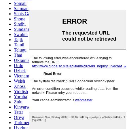
Somali
Samoan
Scots Gaelic
Shona
Sindhi
Sundanese
Swahili
Tajik
Tamil
Telugu
Thai
Ukrainian
Urdu
Uzbek
Vietnamese
Welsh
Xhosa
Yiddish
Yoruba
Zulu
Kinyarwanda
Tatar
Oriya
Turkmen
Uyghur