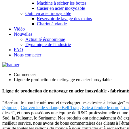
Machine à sécher les bottes
Casier en acier inoxydable
Outil en acier inoxydable
Réservoir de lavage des mains
Chariot à viande
Vidéo
Nouvelles
Actualité économique
Dynamique de l'industrie
FAQ
Nous contacter
Commencer
Ligne de production de nettoyage en acier inoxydable
Ligne de production de nettoyage en acier inoxydable - fabricants
"Basé sur le marché intérieur et développer les activités à l'étranger"
légumes
,
Couvercle de vidange Bell Trap
,
Scie à fendre le porc
,
Tra
diesel", et nous possédons une équipe de R&D professionnelle et une i
Sud, la Bulgarie, le Suriname. Nos produits ont principalement été expo
meilleur service, nous avons de bons commentaires des clients à l'étrang
amis de toutes les régions du monde à nous contacter et à rechercher