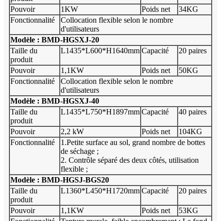
Pouvoir
1KW
Poids net
34KG
Fonctionnalité
Collocation flexible selon le nombre
d'utilisateurs
Modèle : BMD-HGSXJ-20
Taille du
L1435*L600*H1640mm
Capacité
20 paires
produit
Pouvoir
1,1KW
Poids net
50KG
Fonctionnalité
Collocation flexible selon le nombre
d'utilisateurs
Modèle : BMD-HGSXJ-40
Taille du
L1435*L750*H1897mm
Capacité
40 paires
produit
Pouvoir
2,2 kW
Poids net
104KG
Fonctionnalité
1.Petite surface au sol, grand nombre de bottes
de séchage ;
2. Contrôle séparé des deux côtés, utilisation
flexible ;
Modèle : BMD-HGSJ-BGS20
Taille du
L1360*L450*H1720mm
Capacité
20 paires
produit
Pouvoir
1,1KW
Poids net
53KG