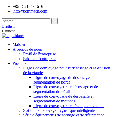
+86 15215431616
info@bommach.com
English
Chinese
Maison
À propos de nous
Profil de l'entreprise
Salon de l'entreprise
Produits
Lignes de convoyage pour le désossage et la division
de la viande
Ligne de convoyage de désossage et
segmentation de porcs
Ligne de convoyeur de désossage et de
segmentation du bétail
Ligne de convoyage de désossage et
segmentation de moutons
Ligne de convoyeur de découpe de volaille
Station de nettoyage hygiénique intelligente
Série d'équipements de séchage et de désinfection