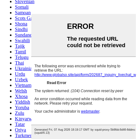
Slovenian
Somali
Samoan
Scots Gaelic
Shona
Sindhi
Sundanese
Swahili
Tajik
Tamil
Telugu
Thai
Ukrainian
Urdu
Uzbek
Vietnamese
Welsh
Xhosa
Yiddish
Yoruba
Zulu
Kinyarwanda
Tatar
Oriya
Turkmen