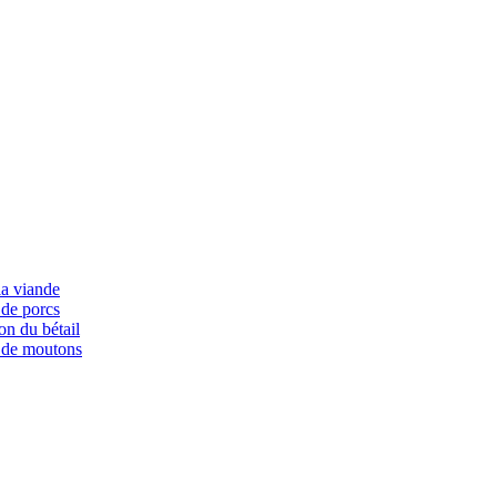
la viande
 de porcs
on du bétail
 de moutons