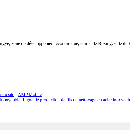
e Xingye, zone de développement économique, comté de Boxing, ville d
n du site
-
AMP Mobile
r inoxydable
,
Ligne de production de fils de nettoyage en acier inoxydab
e
,