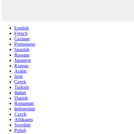
English
French
German
Portuguese
Spanish
Russian
Japanese
Korean
Arabic
Irish
Greek
Turkish
Italian
Danish
Romanian
Indonesian
Czech
Afrikaans
Swedish
Polish