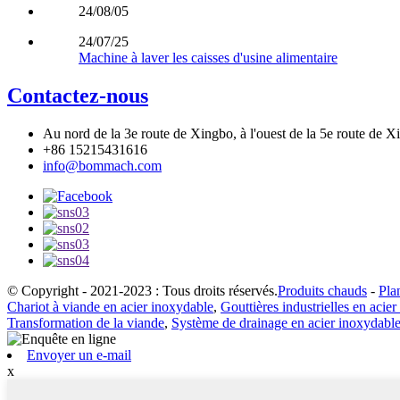
24/08/05
24/07/25
Machine à laver les caisses d'usine alimentaire
Contactez-nous
Au nord de la 3e route de Xingbo, à l'ouest de la 5e route d
+86 15215431616
info@bommach.com
© Copyright - 2021-2023 : Tous droits réservés.
Produits chauds
-
Pla
Chariot à viande en acier inoxydable
,
Gouttières industrielles en acie
Transformation de la viande
,
Système de drainage en acier inoxydabl
Envoyer un e-mail
x