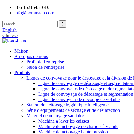
+86 15215431616
info@bommach.com
English
Chinese
Maison
À propos de nous
Profil de l'entreprise
Salon de l'entreprise
Produits
Lignes de convoyage pour le désossage et la division de 
Ligne de convoyage de désossage et segmentation
Ligne de convoyeur de désossage et de segmentati
Ligne de convoyage de désossage et segmentation
Ligne de convoyeur de découpe de volaille
Station de nettoyage hygiénique intelligente
Série d'équipements de séchage et de désinfection
Matériel de nettoyage sanitaire
Machine à laver les caisses
Machine de nettoyage de chariots à viande
Machine de nettoyage haute pression