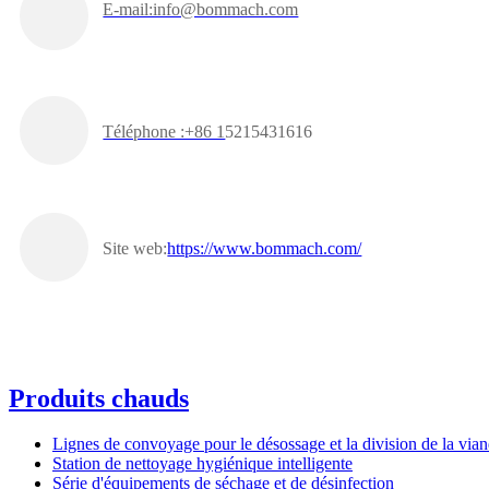
E-mail:info@bommach.com
Téléphone :+86 1
5215431616
Site web:
https://www.bommach.com/
Produits chauds
Lignes de convoyage pour le désossage et la division de la via
Station de nettoyage hygiénique intelligente
Série d'équipements de séchage et de désinfection