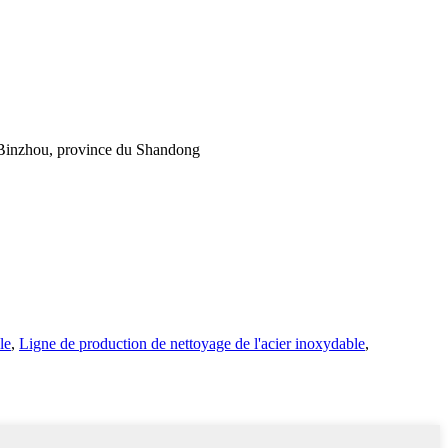
e Binzhou, province du Shandong
le
,
Ligne de production de nettoyage de l'acier inoxydable
,