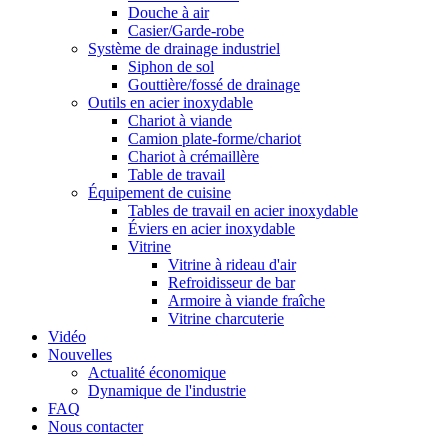
Douche à air
Casier/Garde-robe
Système de drainage industriel
Siphon de sol
Gouttière/fossé de drainage
Outils en acier inoxydable
Chariot à viande
Camion plate-forme/chariot
Chariot à crémaillère
Table de travail
Équipement de cuisine
Tables de travail en acier inoxydable
Éviers en acier inoxydable
Vitrine
Vitrine à rideau d'air
Refroidisseur de bar
Armoire à viande fraîche
Vitrine charcuterie
Vidéo
Nouvelles
Actualité économique
Dynamique de l'industrie
FAQ
Nous contacter