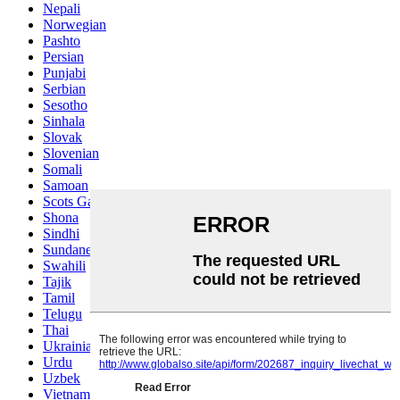
Nepali
Norwegian
Pashto
Persian
Punjabi
Serbian
Sesotho
Sinhala
Slovak
Slovenian
Somali
Samoan
Scots Gaelic
Shona
Sindhi
Sundanese
Swahili
Tajik
Tamil
Telugu
Thai
Ukrainian
Urdu
Uzbek
Vietnamese