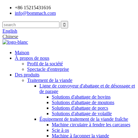
+86 15215431616
info@bommach.com
English
Chinese
Maison
À propos de nous
Profil de la société
Spectacle d'entreprise
Des produits
Traitement de la viande
Ligne de convoyeur d'abattage et de désossage et
de parage
Solutions d'abattage de bovins
Solutions d'abattage de moutons
Solutions d'abattage de porcs
Solutions d'abattage de volaille
Équipement de traitement de la viande fraîche
Machine circulaire à fendre les carcasses
Scie à os
Machine à façonner la viande