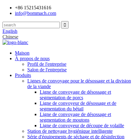
+86 15215431616
info@bommach.com
English
Chinese
Maison
À propos de nous
Profil de l'entreprise
Salon de l'entreprise
Produits
Lignes de convoyage pour le désossage et la division
de la viande
Ligne de convoyage de désossage et
segmentation de porcs
Ligne de convoyeur de désossage et de
segmentation du bétail
Ligne de convoyage de désossage et
segmentation de moutons
Ligne de convoyeur de découpe de volaille
Station de nettoyage hygiénique intelligente
Série d'équipements de séchage et de désinfection