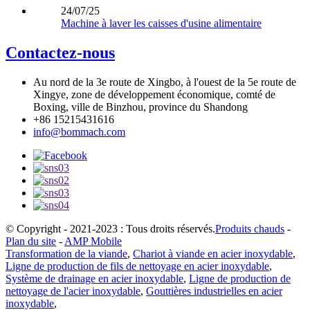
24/07/25
Machine à laver les caisses d'usine alimentaire
Contactez-nous
Au nord de la 3e route de Xingbo, à l'ouest de la 5e route de
Xingye, zone de développement économique, comté de
Boxing, ville de Binzhou, province du Shandong
+86 15215431616
info@bommach.com
© Copyright - 2021-2023 : Tous droits réservés.
Produits chauds
-
Plan du site
-
AMP Mobile
Transformation de la viande
,
Chariot à viande en acier inoxydable
,
Ligne de production de fils de nettoyage en acier inoxydable
,
Système de drainage en acier inoxydable
,
Ligne de production de
nettoyage de l'acier inoxydable
,
Gouttières industrielles en acier
inoxydable
,