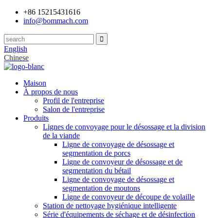
+86 15215431616
info@bommach.com
English
Chinese
Maison
À propos de nous
Profil de l'entreprise
Salon de l'entreprise
Produits
Lignes de convoyage pour le désossage et la division
de la viande
Ligne de convoyage de désossage et
segmentation de porcs
Ligne de convoyeur de désossage et de
segmentation du bétail
Ligne de convoyage de désossage et
segmentation de moutons
Ligne de convoyeur de découpe de volaille
Station de nettoyage hygiénique intelligente
Série d'équipements de séchage et de désinfection