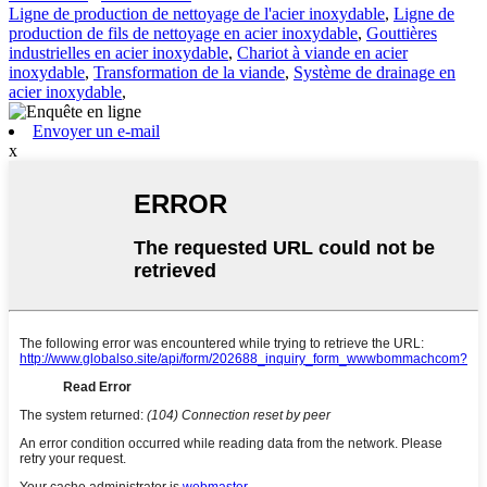
Ligne de production de nettoyage de l'acier inoxydable
,
Ligne de
production de fils de nettoyage en acier inoxydable
,
Gouttières
industrielles en acier inoxydable
,
Chariot à viande en acier
inoxydable
,
Transformation de la viande
,
Système de drainage en
acier inoxydable
,
Envoyer un e-mail
x