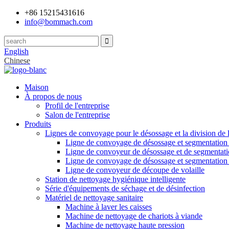
+86 15215431616
info@bommach.com
English
Chinese
Maison
À propos de nous
Profil de l'entreprise
Salon de l'entreprise
Produits
Lignes de convoyage pour le désossage et la division de 
Ligne de convoyage de désossage et segmentation
Ligne de convoyeur de désossage et de segmentati
Ligne de convoyage de désossage et segmentation
Ligne de convoyeur de découpe de volaille
Station de nettoyage hygiénique intelligente
Série d'équipements de séchage et de désinfection
Matériel de nettoyage sanitaire
Machine à laver les caisses
Machine de nettoyage de chariots à viande
Machine de nettoyage haute pression