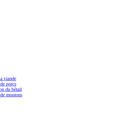
la viande
 de porcs
on du bétail
 de moutons