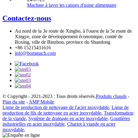
Machine à laver les caisses d'usine alimentaire
Contactez-nous
Au nord de la 3e route de Xingbo, à l'ouest de la 5e route de
Xingye, zone de développement économique, comté de
Boxing, ville de Binzhou, province du Shandong
+86 15215431616
info@bommach.com
© Copyright - 2021-2023 : Tous droits réservés.
Produits chauds
-
Plan du site
-
AMP Mobile
Ligne de production de nettoyage de l'acier inoxydable
,
Ligne de
production de fils de nettoyage en acier inoxydable
,
Transformation
de la viande
,
Système de drainage en acier inoxydable
,
Gouttières
industrielles en acier inoxydable
,
Chariot à viande en acier
inoxydable
,