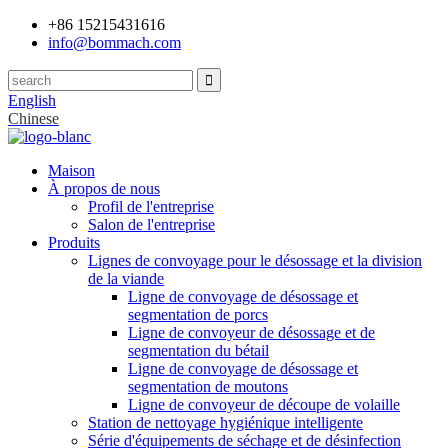
+86 15215431616
info@bommach.com
English
Chinese
Maison
À propos de nous
Profil de l'entreprise
Salon de l'entreprise
Produits
Lignes de convoyage pour le désossage et la division
de la viande
Ligne de convoyage de désossage et
segmentation de porcs
Ligne de convoyeur de désossage et de
segmentation du bétail
Ligne de convoyage de désossage et
segmentation de moutons
Ligne de convoyeur de découpe de volaille
Station de nettoyage hygiénique intelligente
Série d'équipements de séchage et de désinfection