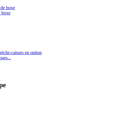
e boxe
sses...
pe