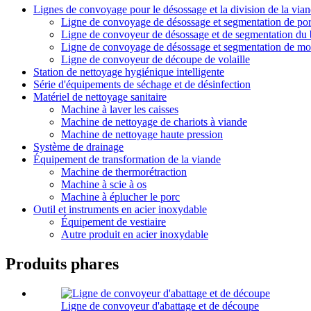
Lignes de convoyage pour le désossage et la division de la via
Ligne de convoyage de désossage et segmentation de po
Ligne de convoyeur de désossage et de segmentation du b
Ligne de convoyage de désossage et segmentation de m
Ligne de convoyeur de découpe de volaille
Station de nettoyage hygiénique intelligente
Série d'équipements de séchage et de désinfection
Matériel de nettoyage sanitaire
Machine à laver les caisses
Machine de nettoyage de chariots à viande
Machine de nettoyage haute pression
Système de drainage
Équipement de transformation de la viande
Machine de thermorétraction
Machine à scie à os
Machine à éplucher le porc
Outil et instruments en acier inoxydable
Équipement de vestiaire
Autre produit en acier inoxydable
Produits phares
Ligne de convoyeur d'abattage et de découpe