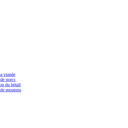
la viande
 de porcs
on du bétail
 de moutons