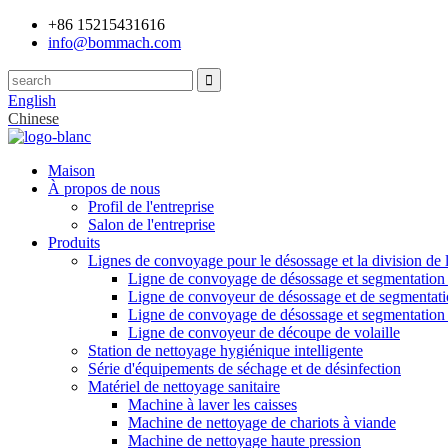
+86 15215431616
info@bommach.com
English
Chinese
Maison
À propos de nous
Profil de l'entreprise
Salon de l'entreprise
Produits
Lignes de convoyage pour le désossage et la division de 
Ligne de convoyage de désossage et segmentation
Ligne de convoyeur de désossage et de segmentati
Ligne de convoyage de désossage et segmentation
Ligne de convoyeur de découpe de volaille
Station de nettoyage hygiénique intelligente
Série d'équipements de séchage et de désinfection
Matériel de nettoyage sanitaire
Machine à laver les caisses
Machine de nettoyage de chariots à viande
Machine de nettoyage haute pression