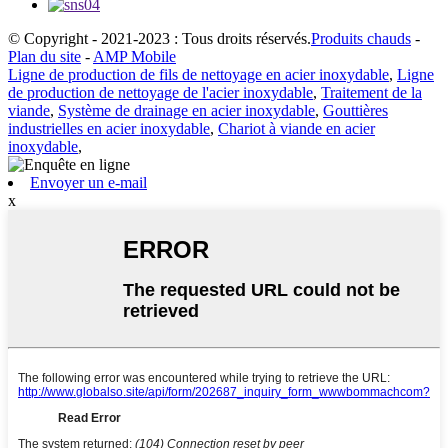
© Copyright - 2021-2023 : Tous droits réservés.
Produits chauds
-
Plan du site
-
AMP Mobile
Ligne de production de fils de nettoyage en acier inoxydable
,
Ligne
de production de nettoyage de l'acier inoxydable
,
Traitement de la
viande
,
Système de drainage en acier inoxydable
,
Gouttières
industrielles en acier inoxydable
,
Chariot à viande en acier
inoxydable
,
Envoyer un e-mail
x