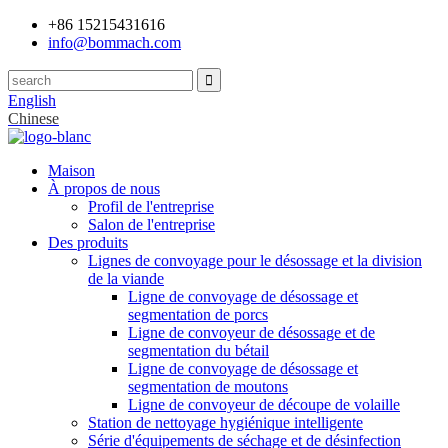
+86 15215431616
info@bommach.com
English
Chinese
Maison
À propos de nous
Profil de l'entreprise
Salon de l'entreprise
Des produits
Lignes de convoyage pour le désossage et la division
de la viande
Ligne de convoyage de désossage et
segmentation de porcs
Ligne de convoyeur de désossage et de
segmentation du bétail
Ligne de convoyage de désossage et
segmentation de moutons
Ligne de convoyeur de découpe de volaille
Station de nettoyage hygiénique intelligente
Série d'équipements de séchage et de désinfection