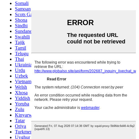
Somali
Samoan
Scots Gaelic
Shona
Sindhi
Sundanese
Swahili
Tajik
Tamil
Telugu
Thai
Ukrainian
Urdu
Uzbek
Vietnamese
Welsh
Xhosa
Yiddish
Yoruba
Zulu
Kinyarwanda
Tatar
Oriya
Turkmen
Uyghur