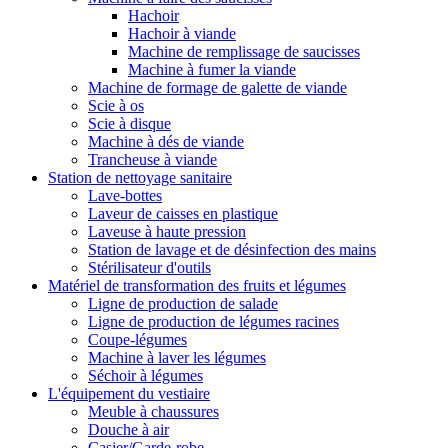
Hachoir
Hachoir à viande
Machine de remplissage de saucisses
Machine à fumer la viande
Machine de formage de galette de viande
Scie à os
Scie à disque
Machine à dés de viande
Trancheuse à viande
Station de nettoyage sanitaire
Lave-bottes
Laveur de caisses en plastique
Laveuse à haute pression
Station de lavage et de désinfection des mains
Stérilisateur d'outils
Matériel de transformation des fruits et légumes
Ligne de production de salade
Ligne de production de légumes racines
Coupe-légumes
Machine à laver les légumes
Séchoir à légumes
L'équipement du vestiaire
Meuble à chaussures
Douche à air
Casier/Garde-robe