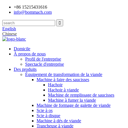
+86 15215431616
info@bommach.com
English
Chinese
Domicile
À propos de nous
Profil de l'entreprise
Spectacle d'entreprise
Des produits
Équipement de transformation de la viande
Machine à faire des saucisses
Hachoir
Hachoir à viande
Machine de remplissage de saucisses
Machine à fumer la viande
Machine de formage de galette de viande
Scie à os
Scie à disque
Machine à dés de viande
Trancheuse à viande